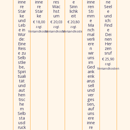
inne
inne
res
e
inne
ne
re
re
Wac
Sinn
ren
Seel
Stär
Stär
hst
lichk
Sti
e
ke
ke
um
eit
mm
und
und
e
ich:
€ 18,00
€ 20,03
€ 20,80
Leb
Ma
Find
zzgl.
zzgl.
zzgl.
e in
nch
e
Versandkosten
Versandkosten
Versandkosten
Wür
mal
Dei
de:
verli
nen
Eine
ere
Her
Reis
n
zen
e zu
wir
sruf
Selb
uns
€ 25,90
stlie
im
zzgl.
be,
Ged
Versandkosten
Spiri
ank
tuali
enk
tät
arus
und
sell
aut
und
hen
ver
tisc
ges
he
sen,
m
auf
Selb
uns
sta
ere
usd
inne
ruck
re