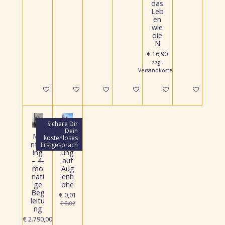
das
Leb
en
wie
die
N
€ 16,90
zzgl.
Versandkosten
In den Warenkorb
In den Warenkorb
In den Warenkorb
In den Warenkorb
In den Warenkorb
In den Warenk
Sichere Dir
Dein
Me
Beg
kostenloses
ntor
egn
Erstgespräch
ing
ung
– 4-
auf
mo
Aug
nati
enh
ge
öhe
Beg
€ 0,01
leitu
€ 0,02
ng
€ 2.790,00