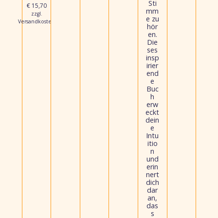
Sti
€ 15,70
mm
zzgl.
e zu
Versandkosten
hör
en.
Die
ses
insp
irier
end
e
Buc
h
erw
eckt
dein
e
Intu
itio
n
und
erin
nert
dich
dar
an,
das
s