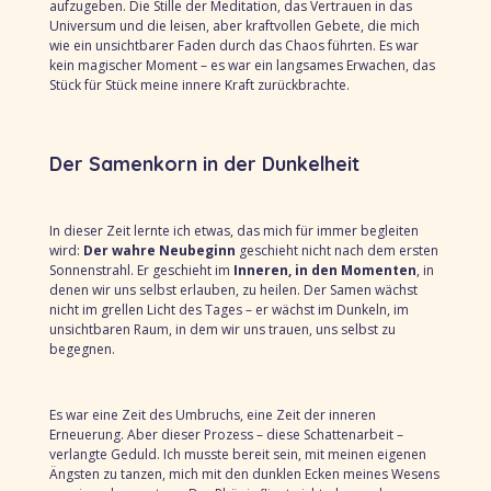
aufzugeben. Die Stille der Meditation, das Vertrauen in das
Universum und die leisen, aber kraftvollen Gebete, die mich
wie ein unsichtbarer Faden durch das Chaos führten. Es war
kein magischer Moment – es war ein langsames Erwachen, das
Stück für Stück meine innere Kraft zurückbrachte.
Der Samenkorn in der Dunkelheit
In dieser Zeit lernte ich etwas, das mich für immer begleiten
wird:
Der wahre Neubeginn
geschieht nicht nach dem ersten
Sonnenstrahl. Er geschieht im
Inneren, in den Momenten
, in
denen wir uns selbst erlauben, zu heilen. Der Samen wächst
nicht im grellen Licht des Tages – er wächst im Dunkeln, im
unsichtbaren Raum, in dem wir uns trauen, uns selbst zu
begegnen.
Es war eine Zeit des Umbruchs, eine Zeit der inneren
Erneuerung. Aber dieser Prozess – diese Schattenarbeit –
verlangte Geduld. Ich musste bereit sein, mit meinen eigenen
Ängsten zu tanzen, mich mit den dunklen Ecken meines Wesens