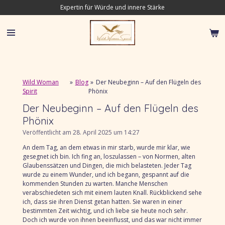
Expertin für Würde und innere Stärke
Zum
Hauptinhalt
springen
Wild Woman
»
Blog
»
Der Neubeginn – Auf den Flügeln des
Spirit
Phönix
Der Neubeginn – Auf den Flügeln des
Phönix
Veröffentlicht am 28. April 2025 um 14:27
An dem Tag, an dem etwas in mir starb, wurde mir klar, wie
gesegnet ich bin. Ich fing an, loszulassen – von Normen, alten
Glaubenssätzen und Dingen, die mich belasteten. Jeder Tag
wurde zu einem Wunder, und ich begann, gespannt auf die
kommenden Stunden zu warten. Manche Menschen
verabschiedeten sich mit einem lauten Knall. Rückblickend sehe
ich, dass sie ihren Dienst getan hatten. Sie waren in einer
bestimmten Zeit wichtig, und ich liebe sie heute noch sehr.
Doch ich wurde von ihnen beeinflusst, und das war nicht immer