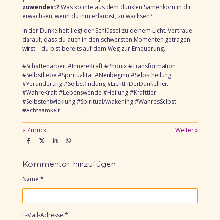
zuwendest?
Was könnte aus dem dunklen Samenkorn in dir
erwachsen, wenn du ihm erlaubst, zu wachsen?
In der Dunkelheit liegt der Schlüssel zu deinem Licht. Vertraue
darauf, dass du auch in den schwersten Momenten getragen
wirst – du bist bereits auf dem Weg zur Erneuerung.
#Schattenarbeit #InnereKraft #Phönix #Transformation
#Selbstliebe #Spiritualität #Neubeginn #Selbstheilung
#Veränderung #Selbstfindung #LichtInDerDunkelheit
#WahreKraft #Lebenswende #Heilung #Krafttier
#Selbstentwicklung #SpiritualAwakening #WahresSelbst
#Achtsamkeit
«
Zurück
Weiter
»
T
T
T
T
e
e
e
e
i
i
i
i
l
l
l
l
Kommentar hinzufügen
e
e
e
e
n
n
n
n
Name *
E-Mail-Adresse *