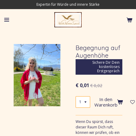
Expertin für Würde und innere Stärke
Zum
Hauptinhalt
springen
Begegnung auf
Augenhöhe
Sichere Dir Dein
kostenloses
Erstgespräch
€ 0,01
€ 0,02
In den
Warenkorb
Wenn Du spürst, dass
dieser Raum Dich ruft,
können wir prüfen, ob ein