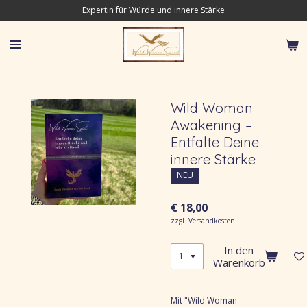
Expertin für Würde und innere Stärke
Zum
Hauptinhalt
springen
Wild Woman
Awakening –
Entfalte Deine
innere Stärke
NEU
€ 18,00
zzgl. Versandkosten
In den
Warenkorb
Mit "Wild Woman