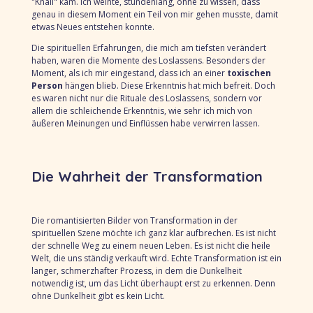
"Knall" kam. Ich weinte, stundenlang, ohne zu wissen, dass
genau in diesem Moment ein Teil von mir gehen musste, damit
etwas Neues entstehen konnte.
Die spirituellen Erfahrungen, die mich am tiefsten verändert
haben, waren die Momente des Loslassens. Besonders der
Moment, als ich mir eingestand, dass ich an einer
toxischen
Person
hängen blieb. Diese Erkenntnis hat mich befreit. Doch
es waren nicht nur die Rituale des Loslassens, sondern vor
allem die schleichende Erkenntnis, wie sehr ich mich von
äußeren Meinungen und Einflüssen habe verwirren lassen.
Die Wahrheit der Transformation
Die romantisierten Bilder von Transformation in der
spirituellen Szene möchte ich ganz klar aufbrechen. Es ist nicht
der schnelle Weg zu einem neuen Leben. Es ist nicht die heile
Welt, die uns ständig verkauft wird. Echte Transformation ist ein
langer, schmerzhafter Prozess, in dem die Dunkelheit
notwendig ist, um das Licht überhaupt erst zu erkennen. Denn
ohne Dunkelheit gibt es kein Licht.