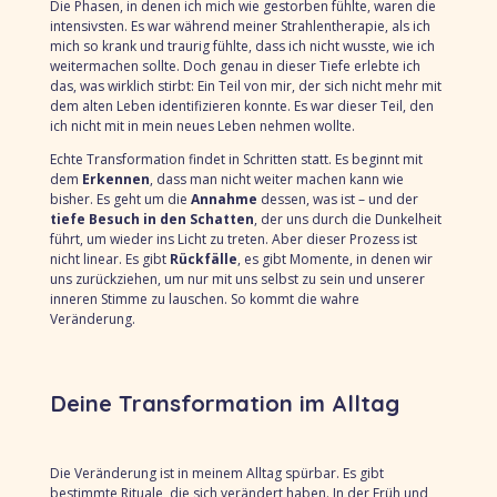
Die Phasen, in denen ich mich wie gestorben fühlte, waren die
intensivsten. Es war während meiner Strahlentherapie, als ich
mich so krank und traurig fühlte, dass ich nicht wusste, wie ich
weitermachen sollte. Doch genau in dieser Tiefe erlebte ich
das, was wirklich stirbt: Ein Teil von mir, der sich nicht mehr mit
dem alten Leben identifizieren konnte. Es war dieser Teil, den
ich nicht mit in mein neues Leben nehmen wollte.
Echte Transformation findet in Schritten statt. Es beginnt mit
dem
Erkennen
, dass man nicht weiter machen kann wie
bisher. Es geht um die
Annahme
dessen, was ist – und der
tiefe Besuch in den Schatten
, der uns durch die Dunkelheit
führt, um wieder ins Licht zu treten. Aber dieser Prozess ist
nicht linear. Es gibt
Rückfälle
, es gibt Momente, in denen wir
uns zurückziehen, um nur mit uns selbst zu sein und unserer
inneren Stimme zu lauschen. So kommt die wahre
Veränderung.
Deine Transformation im Alltag
Die Veränderung ist in meinem Alltag spürbar. Es gibt
bestimmte Rituale, die sich verändert haben. In der Früh und