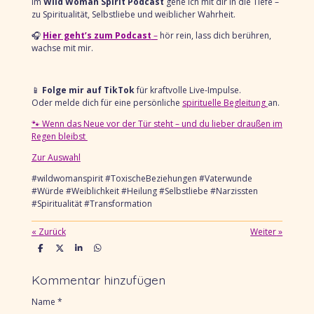
Im
Wild Woman Spirit Podcast
gehe ich mit dir in die Tiefe –
zu Spiritualität, Selbstliebe und weiblicher Wahrheit.
🎧
Hier geht’s zum Podcast
–
hör rein, lass dich berühren,
wachse mit mir.
📱
Folge mir auf TikTok
für kraftvolle Live-Impulse.
Oder melde dich für eine persönliche
spirituelle Begleitung
an.
🐾 Wenn das Neue vor der Tür steht – und du lieber draußen im
Regen bleibst
Zur Auswahl
#wildwomanspirit #ToxischeBeziehungen #Vaterwunde
#Würde #Weiblichkeit #Heilung #Selbstliebe #Narzissten
#Spiritualität #Transformation
«
Zurück
Weiter
»
T
T
T
T
e
e
e
e
i
i
i
i
l
l
l
l
Kommentar hinzufügen
e
e
e
e
n
n
n
n
Name *