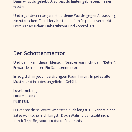
Dann wirst du geliebt.
Also bist du hinten geblieben.
Immer
wieder.
Und irgendwann begannst du
deine Würde gegen Anpassung
einzutauschen.
Dein Herz hast du tief im Eispalast versteckt.
Dort war es sicher.
Unberührbar und k
ontrolliert.
Der Schattenmentor
Und dann kam dieser Mensch. Nein, er war nicht dein "Retter".
Er war dein Lehrer.
Ein Schattenmentor.
Er zog dich in jeden verdrängten Raum hinein.
In jedes alte
Muster und i
n jedes ungeliebte Gefühl.
Lovebombing.
Future Faking.
Push Pull.
Du kennst diese Worte wahrscheinlich längst.
Du kennst diese
Sätze wahrscheinlich längst.
Doch Wahrheit entsteht nicht
durch Begriffe, s
ondern durch Erkenntnis.