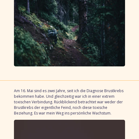
Am 16. Mai sind es zwei Jahre,
seit ich die Diagnose Brustkrebs
bekommen habe.
Und gleichzeitig war ich in einer extrem
toxischen Verbindung.
Rückblickend betrachtet
war weder der
Brustkrebs der eigentliche Feind,
noch diese toxische
Beziehung.
Es war mein Weg ins persönliche Wachstum.