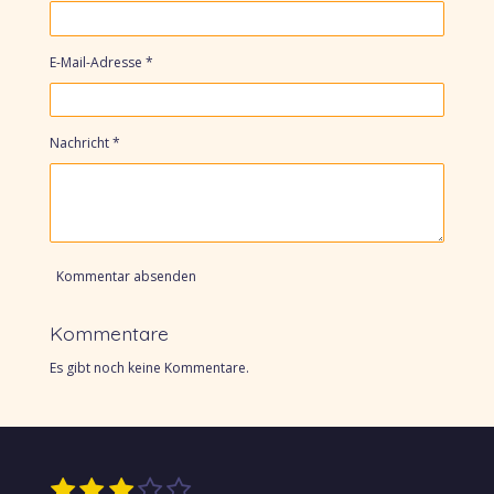
E-Mail-Adresse *
Nachricht *
Kommentar absenden
Kommentare
Es gibt noch keine Kommentare.
1
2
3
4
5
B
B