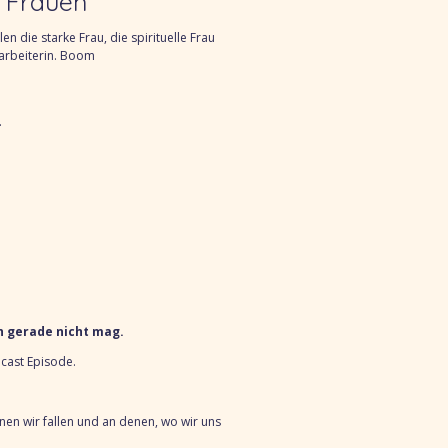
r Frauen
len die starke
Frau, die sp
irituelle Frau
tarbeiterin. Boom
.
h gerade nicht mag.
dcast Episode.
enen wir fallen und an denen, wo
wir uns